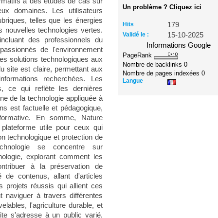
formatifs à des études de cas sur
Un problème ? Cliquez ici
eux domaines. Les utilisateurs
ubriques, telles que les énergies
Hits
179
es nouvelles technologies vertes.
Validé le :
15-10-2025
incluant des professionnels du
Informations Google
 passionnés de l'environnement
PageRank
es solutions technologiques aux
Nombre de backlinks
0
u site est claire, permettant aux
Nombre de pages indexées
0
informations recherchées. Les
Langue
, ce qui reflète les dernières
e de la technologie appliquée à
ons est factuelle et pédagogique,
nformative. En somme, Nature
plateforme utile pour ceux qui
on technologique et protection de
echnologie se concentre sur
chnologie, explorant comment les
ontribuer à la préservation de
 de contenus, allant d'articles
 projets réussis qui allient ces
 naviguer à travers différentes
lables, l'agriculture durable, et
ite s'adresse à un public varié,