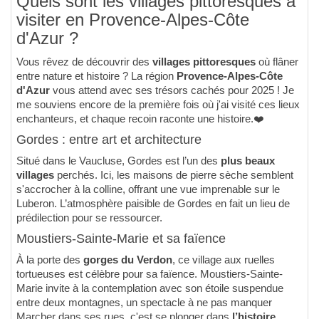
Quels sont les villages pittoresques à
visiter en Provence-Alpes-Côte
d'Azur ?
Vous rêvez de découvrir des
villages pittoresques
où flâner
entre nature et histoire ? La région
Provence-Alpes-Côte
d'Azur
vous attend avec ses trésors cachés pour 2025 ! Je
me souviens encore de la première fois où j'ai visité ces lieux
enchanteurs, et chaque recoin raconte une histoire.
❤️
Gordes : entre art et architecture
Situé dans le Vaucluse, Gordes est l’un des
plus beaux
villages
perchés. Ici, les maisons de pierre sèche semblent
s'accrocher à la colline, offrant une vue imprenable sur le
Luberon. L’atmosphère paisible de Gordes en fait un lieu de
prédilection pour se ressourcer.
Moustiers-Sainte-Marie et sa faïence
À la porte des
gorges du Verdon
, ce village aux ruelles
tortueuses est célèbre pour sa faïence. Moustiers-Sainte-
Marie invite à la contemplation avec son étoile suspendue
entre deux montagnes, un spectacle à ne pas manquer
Marcher dans ses rues, c'est se plonger dans
l’histoire