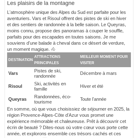
Les plaisirs de la montagne
L'atmosphère unique des Alpes du Sud est parfaite pour les
aventuriers. Vars et Risoul offrent des pistes de ski en hiver
et des sentiers de randonnée à la belle saison. Le Queyras,
moins connu, propose des panoramas à couper le souffle,
parfaits pour des escapades en toutes saisons. Je me
souviens d'une balade à cheval dans ce désert de verdure,
un moment magique. 🐴
ATTRACTIONS
MEILLEUR MOMENT POUR
DESTINATION
PRINCIPALES
VISITER
Pistes de ski,
Vars
Décembre à mars
randonnée
Ski, activités en
Risoul
Hiver et été
famille
Randonnées, éco-
Queyras
Toute l'année
tourisme
En somme, où que vous choisissiez de séjourner en 2025, la
région Provence-Alpes-Côte d'Azur vous promet une
expérience mémorable et chaleureuse. Prêt à découvrir cet
écrin de beauté ? Dites-nous où votre cœur vous porte cette
année, et explorons ensemble ces trésors cachés et ces