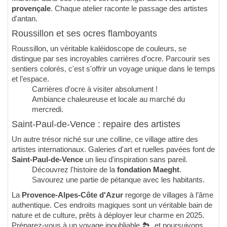
provençale
. Chaque atelier raconte le passage des artistes
d'antan.
Roussillon et ses ocres flamboyants
Roussillon, un véritable kaléidoscope de couleurs, se
distingue par ses incroyables carrières d'ocre. Parcourir ses
sentiers colorés, c'est s'offrir un voyage unique dans le temps
et l’espace.
Carrières d'ocre à visiter absolument !
Ambiance chaleureuse et locale au marché du
mercredi.
Saint-Paul-de-Vence : repaire des artistes
Un autre trésor niché sur une colline, ce village attire des
artistes internationaux. Galeries d'art et ruelles pavées font de
Saint-Paul-de-Vence
un lieu d'inspiration sans pareil.
Découvrez l'histoire de la
fondation Maeght
.
Savourez une partie de pétanque avec les habitants.
La
Provence-Alpes-Côte d'Azur
regorge de villages à l’âme
authentique. Ces endroits magiques sont un véritable bain de
nature et de culture, prêts à déployer leur charme en 2025.
Préparez-vous à un voyage inoubliable 🏞️, et poursuivons