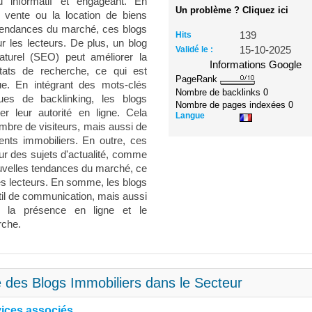
u informatif et engageant. En
Un problème ? Cliquez ici
a vente ou la location de biens
 tendances du marché, ces blogs
Hits
139
 les lecteurs. De plus, un blog
Validé le :
15-10-2025
aturel (SEO) peut améliorer la
Informations Google
ltats de recherche, ce qui est
PageRank
que. En intégrant des mots-clés
Nombre de backlinks
0
ques de backlinking, les blogs
Nombre de pages indexées
0
r leur autorité en ligne. Cela
Langue
bre de visiteurs, mais aussi de
ents immobiliers. En outre, ces
ur des sujets d'actualité, comme
ouvelles tendances du marché, ce
 les lecteurs. En somme, les blogs
til de communication, mais aussi
er la présence en ligne et le
rche.
 des Blogs Immobiliers dans le Secteur
vices associés