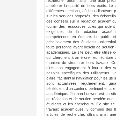
recherche, offrant ainsi une aide préc
améliorer la qualité de leurs écrits. L
différentes sections, où les utilisateurs
sur les services proposés, des échantillo
des conseils sur la rédaction académiq
fournir des ressources utiles qui aiden
exigences de la rédaction académ
compétences en écriture. Le public c
principalement des étudiants universita
toute personne ayant besoin de soutien
académiques. Le site peut être utilisé
qui cherchent à améliorer leur écriture 
manière de structurer leurs travaux. C
c'est son engagement à fournir des s
besoins spécifiques des utilisateurs. 
claire, facilitant la navigation pour les uti
sont actualisées régulièrement, gara
bénéficient d'un contenu pertinent et util
académique. Jinshan Lunwen est un sit
de rédaction et de soutien académique, 
étudiants et les chercheurs. Ce site se
travaux académiques, y compris des th
articles de recherche, offrant ainsi u