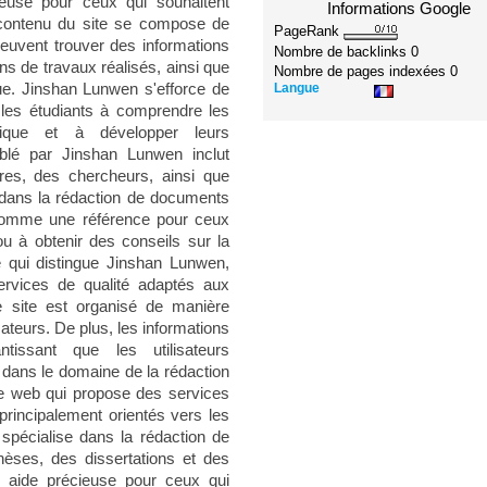
ieuse pour ceux qui souhaitent
Informations Google
e contenu du site se compose de
PageRank
 peuvent trouver des informations
Nombre de backlinks
0
ns de travaux réalisés, ainsi que
Nombre de pages indexées
0
Langue
ue. Jinshan Lunwen s'efforce de
t les étudiants à comprendre les
ique et à développer leurs
iblé par Jinshan Lunwen inclut
ires, des chercheurs, ainsi que
 dans la rédaction de documents
 comme une référence pour ceux
ou à obtenir des conseils sur la
e qui distingue Jinshan Lunwen,
ervices de qualité adaptés aux
Le site est organisé de manière
lisateurs. De plus, les informations
ntissant que les utilisateurs
e dans le domaine de la rédaction
e web qui propose des services
principalement orientés vers les
 spécialise dans la rédaction de
èses, des dissertations et des
ne aide précieuse pour ceux qui