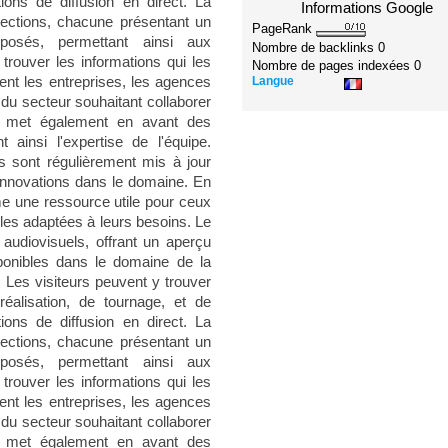
ions de diffusion en direct. La
Informations Google
sections, chacune présentant un
PageRank
posés, permettant ainsi aux
Nombre de backlinks
0
 trouver les informations qui les
Nombre de pages indexées
0
Langue
ent les entreprises, les agences
du secteur souhaitant collaborer
te met également en avant des
t ainsi l'expertise de l'équipe.
us sont régulièrement mis à jour
 innovations dans le domaine. En
 une ressource utile pour ceux
lles adaptées à leurs besoins. Le
audiovisuels, offrant un aperçu
sponibles dans le domaine de la
. Les visiteurs peuvent y trouver
éalisation, de tournage, et de
ions de diffusion en direct. La
sections, chacune présentant un
posés, permettant ainsi aux
 trouver les informations qui les
ent les entreprises, les agences
du secteur souhaitant collaborer
te met également en avant des